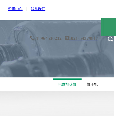
资讯中心
联系我们
· 资质荣誉
· 膜材料
· 公司新闻
· 合作伙伴
· 非织造
· 行业动态
· 造纸
· 技术解读
· 金属箔
· 纺织业
· 
:18964530232
:021-54379817
电磁加热辊
辊压机