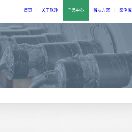
首页
关于联净
产品中心
解决方案
案例库
· 公司介绍
· 电磁加热辊
· 发展历程
· 新能源
· 研发与专利
· 辊压机
· 新材料