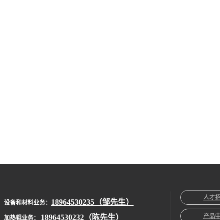
人才
18964530235（邹先生）
设备和材料业务：
产品
18964530232（陈先生）
加热辊业务：